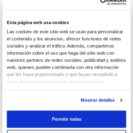
(Masculino)
Martes 28 de diciembre
Esta página web usa cookies
09´30 h. Cataluña – Comunidad Valenciana
Las cookies de este sitio web se usan para personalizar
(Femenino)
el contenido y los anuncios, ofrecer funciones de redes
11´30 h. Cataluña – Comunidad Valenciana
sociales y analizar el tráfico. Además, compartimos
(Masculino)
información sobre el uso que haga del sitio web con
nuestros partners de redes sociales, publicidad y análisis
Pero para aprovechar al máximo estas fechas, la
web, quienes pueden combinarla con otra información
Selección Cadete realizará una doble sesión de
que les haya proporcionado o que hayan recopilado a
partir del uso que haya hecho de sus servicios.
entrenamiento a su regreso del Torneo. Será el día 29
en el Palau Sant Pere de Benissa.
Mostrar detalles
La Selección Infantil, por su parte, ya disputó la
semana anterior el tradicional Torneo, por lo que
Permitir todas
aprovechará estos días para realizar una
concentración en Moraira durante los días 27, 28 y 29