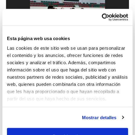
Esta página web usa cookies
Las cookies de este sitio web se usan para personalizar
el contenido y los anuncios, ofrecer funciones de redes
sociales y analizar el tráfico. Además, compartimos
información sobre el uso que haga del sitio web con
El grupo ha disfrutado en
Calpe
de su
nuestros partners de redes sociales, publicidad y análisis
web, quienes pueden combinarla con otra información
primera concentración
de dos días,
que les haya proporcionado o que hayan recopilado a
siendo por lo tanto la primera vez en la
partir del uso que haya hecho de sus servicios.
que los jóvenes jugadores/as han
compartido muchos momentos más que
Mostrar detalles
los que se limitan a las sesiones de