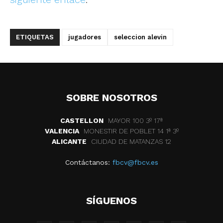
ETIQUETAS
jugadores
seleccion alevin
SOBRE NOSOTROS
CASTELLON
MAYOR 100 3º 17ª
VALENCIA
MONESTIR DE POBLET 14 1ª 3º
ALICANTE
CIUDAD DE MATANZAS 12
Contáctanos:
fbcv@fbcv.es
SÍGUENOS