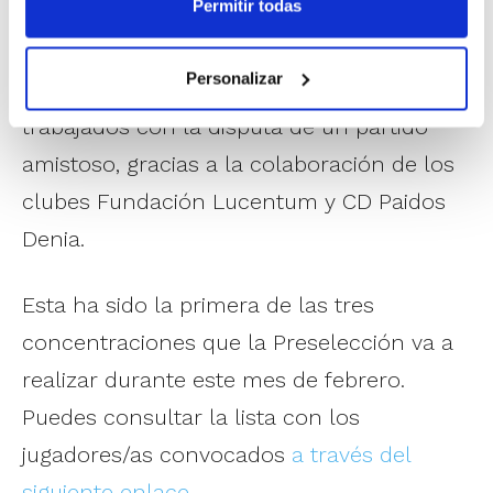
Permitir todas
entrenamiento en pista. Pero además de
los entrenamientos, también han podido
Personalizar
poner en práctica los conceptos
trabajados con la disputa de un partido
amistoso, gracias a la colaboración de los
clubes Fundación Lucentum y CD Paidos
Denia.
Esta ha sido la primera de las tres
concentraciones que la Preselección va a
realizar durante este mes de febrero.
Puedes consultar la lista con los
jugadores/as convocados
a través del
siguiente enlace
.