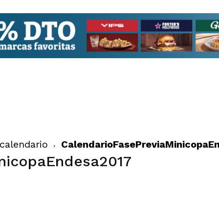
calendario
CalendarioFasePreviaMinicopaE
inicopaEndesa2017