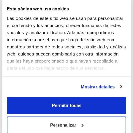
de valoración con 14 puntos, 6 rebotes y 3
Esta página web usa cookies
asistencias.
Las cookies de este sitio web se usan para personalizar
el contenido y los anuncios, ofrecer funciones de redes
sociales y analizar el tráfico. Además, compartimos
Otra base,
Patricia Benet
, destaca esta
información sobre el uso que haga del sitio web con
jornada en el apartado de balones
nuestros partners de redes sociales, publicidad y análisis
web, quienes pueden combinarla con otra información
recuperados de la Liga Femenina 2. La
que les haya proporcionado o que hayan recopilado a
jugadora formada en El Pilar se convirtió
partir del uso que haya hecho de sus servicios.
en un verdadero dolor de cabeza para el
ataque rival.
Mostrar detalles
Y en Liga EBA, MVP de la Fase Descenso
Permitir todas
para
Ezequiel Herrera
(Power Electronics
Paterna) con
Jonathan Merencio
(CB
Personalizar