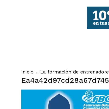
FBCV
Inicio
La formación de entrenador
Ea4a42d97cd28a67d745