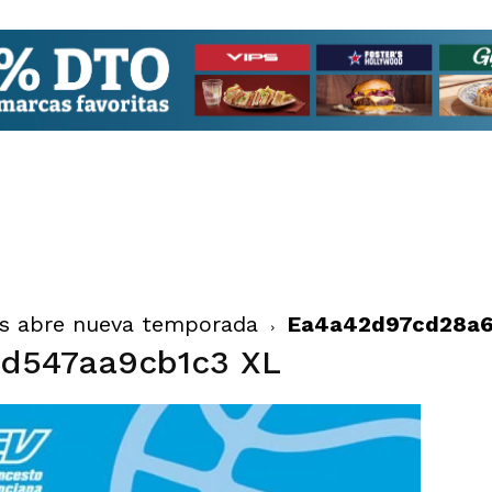
es abre nueva temporada
Ea4a42d97cd28a6
d547aa9cb1c3 XL