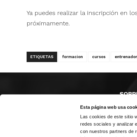
Ya puedes realizar la inscripción en los
próximamente.
ETIQUETAS
formacion
cursos
entrenado
SOBR
Esta página web usa cook
CASTE
VALENC
Las cookies de este sitio 
ALICAN
redes sociales y analizar 
con nuestros partners de r
Contáct