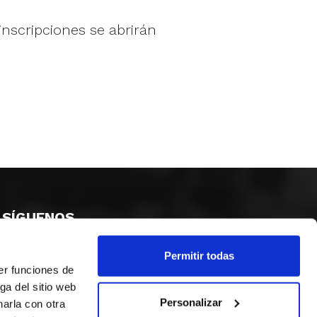
 inscripciones se abrirán
SÍGUENOS
Permitir todas
er funciones de
ga del sitio web
Personalizar
arla con otra