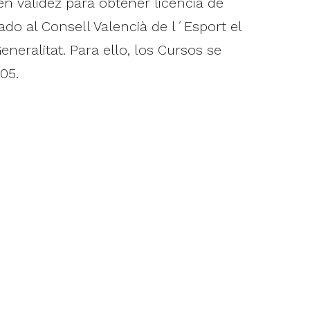
n validez para obtener licencia de
do al Consell Valencià de l´Esport el
eralitat. Para ello, los Cursos se
05.