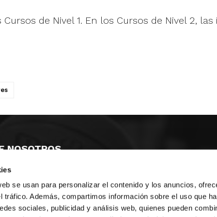
 Cursos de Nivel 1. En los Cursos de Nivel 2, las
res
E NOSOTROS
ies
LLON
MAYOR 100 3º 17ª
IA
MONESTIR DE POBLET 14 1ª 3º
web se usan para personalizar el contenido y los anuncios, ofrec
TE
CIUDAD DE MATANZAS 12
el tráfico. Además, compartimos información sobre el uso que ha
edes sociales, publicidad y análisis web, quienes pueden combin
anos:
fbcv@fbcv.es