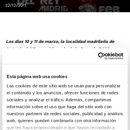
22/12/2011
Los días 10 y 11 de marzo, la localidad madrileña de
Arganda del Rey será la sede de la Copa de S.M la
Reina.
El Pabellón Príncipe Felipe de Arganda acogerá
este evento con los cuatro mejores equipos de la
primera vuelta de la Liga Femenina. Con el
Ciudad Ros
Esta página web usa cookies
Casares
clasificado y el actual campeón, el Rivas
Las cookies de este sitio web se usan para personalizar
Ecópolis, calificado como equipo de la Federación de
el contenido y los anuncios, ofrecer funciones de redes
Madrid, las tres últimas jornadas de la Liga Femenina
sociales y analizar el tráfico. Además, compartimos
determinarán los restantes participantes. Perfumerías
información sobre el uso que haga del sitio web con
Avenida tiene ya pie y medio, y la cuarta plaza se la
nuestros partners de redes sociales, publicidad y análisis
disputarán entre Girona FC, Sóller Bon Día! y Mann
web, quienes pueden combinarla con otra información
Filter Zaragoza, pero son las mallorquinas las que
que les haya proporcionado o que hayan recopilado a