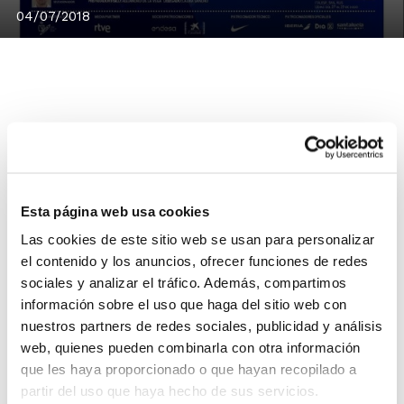
04/07/2018
Numerosas jugadoras de la Comunitat Valenciana han
sido convocadas para participar en los diferentes
compromisos que este verano afrontan las
selecciones nacionales de formación.
Esta página web usa cookies
La jugadora del Valencia Basket
Lorena Segura
y la del
Las cookies de este sitio web se usan para personalizar
Picken Claret
Laura González
estarán en la U18 que
el contenido y los anuncios, ofrecer funciones de redes
sociales y analizar el tráfico. Además, compartimos
disputará el Europeo de Udine (Italia) con la valenciana
información sobre el uso que haga del sitio web con
Anna Montañana
como entrenadora ayudante.
nuestros partners de redes sociales, publicidad y análisis
web, quienes pueden combinarla con otra información
La U16 contará con la jugadora de El Pilar
Natalia
que les haya proporcionado o que hayan recopilado a
Planells
para el Europeo de Lituania, en un grupo que
partir del uso que haya hecho de sus servicios.
tendrá como delegada a
Irene Garí
.