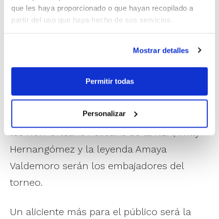
femenina y a las 13:00h la final masculina.
que les haya proporcionado o que hayan recopilado a
partir del uso que haya hecho de sus servicios.
El viernes, además, se celebrará un
concurso de triples a las 18:00h y, a
Mostrar detalles
continuación, un All Star Game a las 19:00h
para ofrecer todavía más espectáculo a los
Permitir todas
asistentes. Todo ello con dos entrenadores
Personalizar
de lujo. El jugador español, actualmente en
los New Orleans Pelicans de la NBA, Willy
Hernangómez y la leyenda Amaya
Valdemoro serán los embajadores del
torneo.
Un aliciente más para el público será la