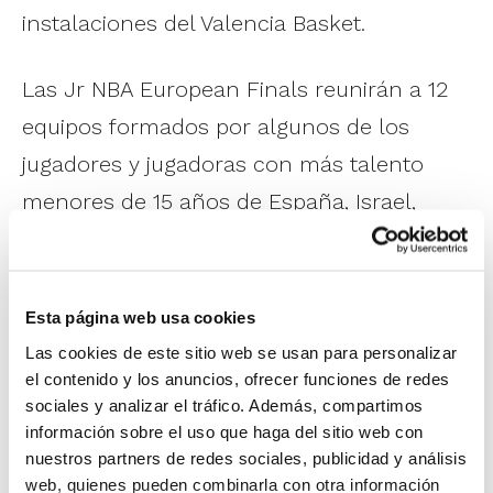
instalaciones del Valencia Basket.
Las Jr NBA European Finals reunirán a 12
equipos formados por algunos de los
jugadores y jugadoras con más talento
menores de 15 años de España, Israel,
Italia, Lituania, Reino Unido, República
Checa y Turquía. 6 conjuntos masculinos y
6 femeninos competirán de miércoles a
Esta página web usa cookies
viernes por un puesto en la final por el
Las cookies de este sitio web se usan para personalizar
el contenido y los anuncios, ofrecer funciones de redes
título, que tendrá lugar el sábado. A las
sociales y analizar el tráfico. Además, compartimos
9:30h serán los partidos por el bronce y el
información sobre el uso que haga del sitio web con
nuestros partners de redes sociales, publicidad y análisis
5º puesto. A las 11:15h se disputará la final
web, quienes pueden combinarla con otra información