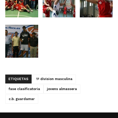
ETIQUETAS
1ª division masculina
fase clasificatoria
jovens almassera
c.b. guardamar