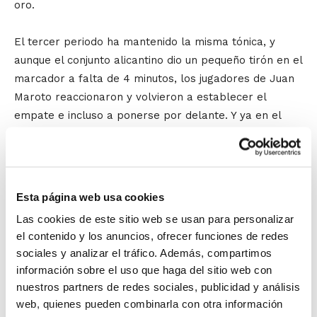
oro.
El tercer periodo ha mantenido la misma tónica, y
aunque el conjunto alicantino dio un pequeño tirón en el
marcador a falta de 4 minutos, los jugadores de Juan
Maroto reaccionaron y volvieron a establecer el
empate e incluso a ponerse por delante. Y ya en el
último cuarto, la victoria de un partido tan igualado
sólo podía resolverse en los últimos instantes. Y
además, con dos prórrogas incluidas. Al final triunfo
para Jovens Almàssera, que pone el broche a una
Esta página web usa cookies
excelente temporada en la que termina invicto.
Las cookies de este sitio web se usan para personalizar
el contenido y los anuncios, ofrecer funciones de redes
José López Varela
, del Heart Break C.B. Guardamar
sociales y analizar el tráfico. Además, compartimos
se ha llevado el trofeo de Mejor Jugador. El presidente
información sobre el uso que haga del sitio web con
de la FBCV,
Salvador Fabregat
; el concejal de
nuestros partners de redes sociales, publicidad y análisis
Deportes del Ayuntamiento de Almàssera,
David
web, quienes pueden combinarla con otra información