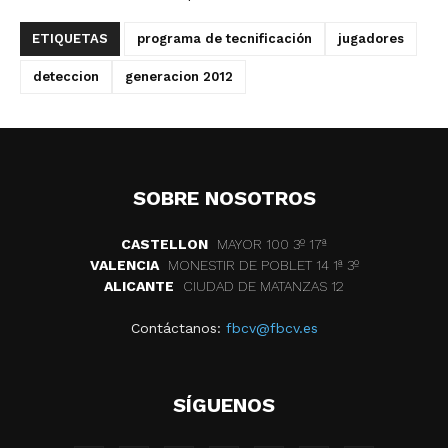
ETIQUETAS
programa de tecnificación
jugadores
deteccion
generacion 2012
SOBRE NOSOTROS
CASTELLON
MAYOR 100 3º 17ª
VALENCIA
MONESTIR DE POBLET 14 1ª 3º
ALICANTE
CIUDAD DE MATANZAS 12
Contáctanos:
fbcv@fbcv.es
SÍGUENOS