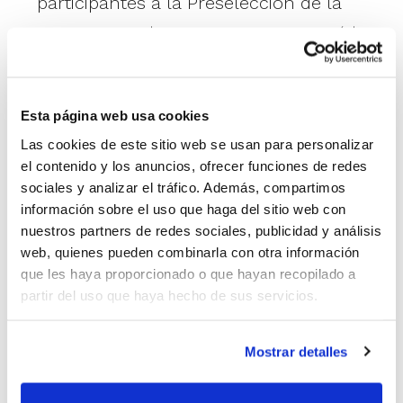
participantes a la Preselección de la
Comunitat Valenciana que preparará la
participación en el próximo Campeonato
de España Minibasket de Selecciones
Esta página web usa cookies
Autonómicas.
Las cookies de este sitio web se usan para personalizar
Fase de Tecnificación:
constituir los
el contenido y los anuncios, ofrecer funciones de redes
sociales y analizar el tráfico. Además, compartimos
grupos de trabajo que integrarán esta
información sobre el uso que haga del sitio web con
temporada la Fase de Tecnificación, en la
nuestros partners de redes sociales, publicidad y análisis
web, quienes pueden combinarla con otra información
que habrá tres sedes en toda la
que les haya proporcionado o que hayan recopilado a
Comunitat. En ellas se realizarán un
partir del uso que haya hecho de sus servicios.
total de 14 sesiones de entrenamiento
durante la temporada tratando de
Mostrar detalles
ayudar a su mejora individual como