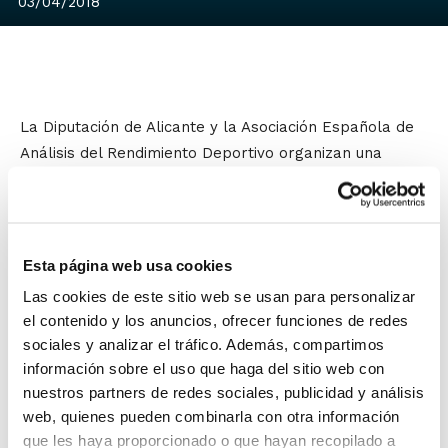
03/04/2018
La Diputación de Alicante y la Asociación Española de
Análisis del Rendimiento Deportivo organizan una
jornada formativa sobre nutrición.
La
Jornada sobre la dieta mediterránea en en la
actividad física y el deporte
se celebrará el día
28 de
Esta página web usa cookies
abril
en el Auditorio Provincial de la Diputación (ADDA)
Las cookies de este sitio web se usan para personalizar
en horario de 09:30 a 14:00 horas.
el contenido y los anuncios, ofrecer funciones de redes
sociales y analizar el tráfico. Además, compartimos
La alimentación y la actividad física practicada de
información sobre el uso que haga del sitio web con
forma asidua son dos pilares complementarios y
nuestros partners de redes sociales, publicidad y análisis
fundamentales de la salud que deben integrarse en la
web, quienes pueden combinarla con otra información
vida de todas las personas, y es por ello que desde la
que les haya proporcionado o que hayan recopilado a