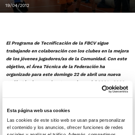
19/04/2012
El Programa de Tecnificación de la FBCV sigue
trabajando en colaboración con los clubes en la mejora
de los jóvenes jugadores/as de la Comunidad. Con este
objetivo, el Área Técnica de la Federación ha
organizado para este domingo 22 de abril una nueva
sesión técnica para las generaciones del 2001 y 2002,
es decir, alevines de primer año y benjamines.
La
generación del 2001
entrenará en los siguientes
horarios y sedes:
Esta página web usa cookies
El Campello:
De 09´30 a 11´30 h.
Las cookies de este sitio web se usan para personalizar
Ondara:
De 10´00 a 12´00 h.
el contenido y los anuncios, ofrecer funciones de redes
Ontinyent:
Chicos de 09´00 a 10´45 y chicas de 10´45
sociales y analizar el tráfico. Además, compartimos