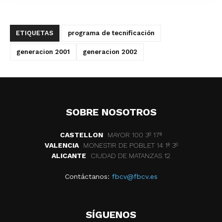
ETIQUETAS
programa de tecnificación
generacion 2001
generacion 2002
SOBRE NOSOTROS
CASTELLON
MAYOR 100 3º 17ª
VALENCIA
MONESTIR DE POBLET 14 1ª 3º
ALICANTE
CIUDAD DE MATANZAS 12
Contáctanos:
fbcv@fbcv.es
SÍGUENOS