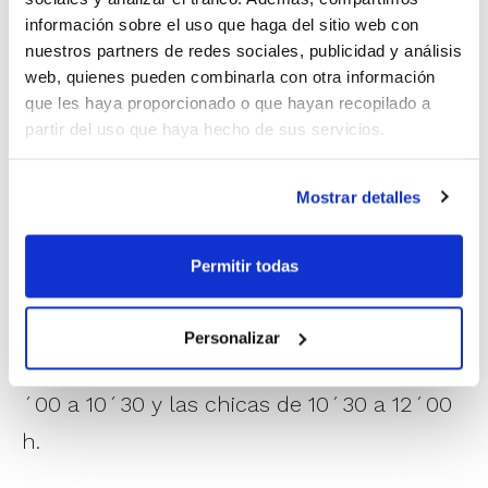
a 12´30 h.
información sobre el uso que haga del sitio web con
Benifaió:
De 10´00 a 12´00 h.
nuestros partners de redes sociales, publicidad y análisis
Burriana:
De 10´00 a 12´00 h.
web, quienes pueden combinarla con otra información
La Cañada:
Chicos de 09´30 a 11´30 y las chicas de 11
que les haya proporcionado o que hayan recopilado a
´30 a 13´30 h
partir del uso que haya hecho de sus servicios.
La
generación del 2002
vivirá su Jornada
Mostrar detalles
de Tecnificación en los siguientes lugares:
Burriana:
De 12´00 a 13´30 h.
Permitir todas
Mislata:
De 12´00 a 13´30 h.
Paterna:
De 10´00 a 11´30 h.
Personalizar
Montemar (Alicante):
Los chicos de 09
´00 a 10´30 y las chicas de 10´30 a 12´00
h.