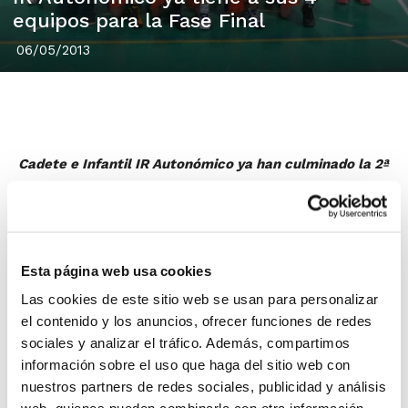
equipos para la Fase Final
06/05/2013
Cadete e Infantil IR Autonómico ya han culminado la 2ª
Fase de la Liga Regular y ya se conocen los cuatro
equipos masculinos y femeninos que acceden a la Fase
Final.
En Cadete IR Autonómico se han clasificado Valencia
Esta página web usa cookies
Basket, C.B. Alginet, Meridiano Alicante y C.B. Àlbor
Las cookies de este sitio web se usan para personalizar
Godella en categoría masculina; y Ros Casares, B.F.
el contenido y los anuncios, ofrecer funciones de redes
San Blas Alicante Azul, C.B. Barcas-RC y DBC-EMB
sociales y analizar el tráfico. Además, compartimos
Denia 97 en femenina.
información sobre el uso que haga del sitio web con
nuestros partners de redes sociales, publicidad y análisis
Esta Fase Final se celebrará por concentración todos