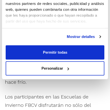
nuestros partners de redes sociales, publicidad y análisis
El horario de las escuelas es de 08:00 a
web, quienes pueden combinarla con otra información
14:30 h., teniendo además la opción de
que les haya proporcionado o que hayan recopilado a
partir del uso que haya hecho de sus servicios.
contratar el servicio especial de comida,
con salida hasta las 16:30 h. El
Mostrar detalles
Polideportivo Municipal de Benimaclet, en
Valencia, se erige como siempre en el
Permitir todas
escenario perfecto, con muchos espacios
deportivos tanto al aire libre como a
Personalizar
cubierto para así poder resguardarnos si
hace frío.
Los participantes en las Escuelas de
Invierno FBCV disfrutarán no sólo del