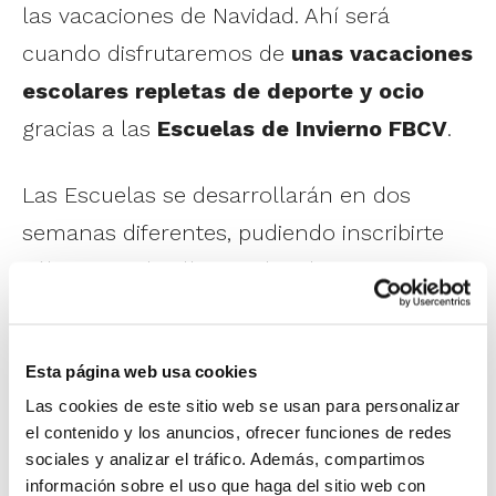
las vacaciones de Navidad. Ahí será
cuando disfrutaremos de
unas vacaciones
escolares repletas de deporte y ocio
gracias a las
Escuelas de Invierno FBCV
.
Las Escuelas se desarrollarán en dos
semanas diferentes, pudiendo inscribirte
sólo a una de ellas o a las dos semanas
completas:
Semana 1:
23, 24 y 26 de diciembre
Esta página web usa cookies
Las cookies de este sitio web se usan para personalizar
Semana 2:
29, 30 y 31 de diciembre + el
el contenido y los anuncios, ofrecer funciones de redes
2 de enero
sociales y analizar el tráfico. Además, compartimos
información sobre el uso que haga del sitio web con