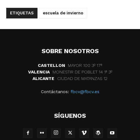
ETIQUETAS
escuela de invierno
SOBRE NOSOTROS
CASTELLON
MAYOR 100 3º 17ª
VALENCIA
MONESTIR DE POBLET 14 1ª 3º
ALICANTE
CIUDAD DE MATANZAS 12
Contáctanos:
fbcv@fbcv.es
SÍGUENOS