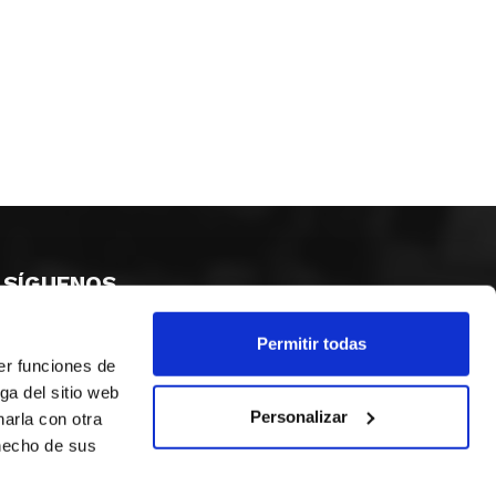
SÍGUENOS
Permitir todas
er funciones de
ga del sitio web
Personalizar
arla con otra
 hecho de sus