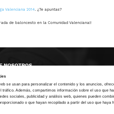
iga Valenciana 2014
. ¿Te apuntas?
rada de baloncesto en la Comunidad Valenciana!!
E NOSOTROS
ies
LLON
MAYOR 100 3º 17ª
IA
MONESTIR DE POBLET 14 1ª 3º
web se usan para personalizar el contenido y los anuncios, ofrec
TE
CIUDAD DE MATANZAS 12
el tráfico. Además, compartimos información sobre el uso que ha
edes sociales, publicidad y análisis web, quienes pueden combin
anos:
fbcv@fbcv.es
proporcionado o que hayan recopilado a partir del uso que haya