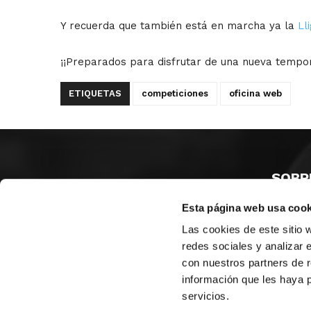
Y recuerda que también está en marcha ya la
Ll
¡¡Preparados para disfrutar de una nueva tempo
ETIQUETAS
competiciones
oficina web
SOBR
Esta página web usa cook
CASTE
VALENC
Las cookies de este sitio 
ALICAN
redes sociales y analizar 
con nuestros partners de r
Contáct
información que les haya 
servicios.