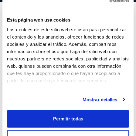
Esta página web usa cookies
Las cookies de este sitio web se usan para personalizar
Las
novedades
respecto a campañas anteriores, los
el contenido y los anuncios, ofrecer funciones de redes
plazos de presentación de
inscripciones
y
sociales y analizar el tráfico. Además, compartimos
diligenciamiento de
licencias
, los calendarios, las
información sobre el uso que haga del sitio web con
cuotas o los requisitos de participación son algunas de
nuestros partners de redes sociales, publicidad y análisis
las informaciones que se recogen.
web, quienes pueden combinarla con otra información
que les haya proporcionado o que hayan recopilado a
En definitiva, toda la información más básica de interés
partir del uso que haya hecho de sus servicios.
para los clubes con vistas a la participación en las
diferentes competiciones de la temporada 2012/2013.
Mostrar detalles
ETIQUETAS
competiciones
Permitir todas
iniciacion al rendimiento
clubes