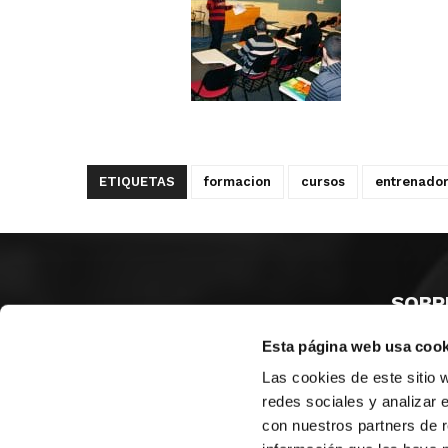
ETIQUETAS
formacion
cursos
entrenado
SOBR
Esta página web usa cook
CASTE
VALENC
Las cookies de este sitio 
ALICAN
redes sociales y analizar 
con nuestros partners de r
Contáct