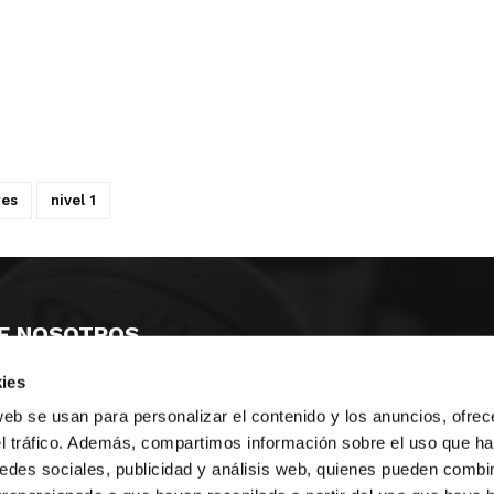
res
nivel 1
E NOSOTROS
ies
LLON
MAYOR 100 3º 17ª
IA
MONESTIR DE POBLET 14 1ª 3º
web se usan para personalizar el contenido y los anuncios, ofrec
TE
CIUDAD DE MATANZAS 12
el tráfico. Además, compartimos información sobre el uso que ha
edes sociales, publicidad y análisis web, quienes pueden combin
anos:
fbcv@fbcv.es