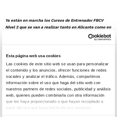
Ya están en marcha los Cursos de Entrenador FBCV
Nivel 2 que se van a realizar tanto en Alicante como en
Valencia, y cuyos aspirantes buscan obtener el título
de entrenador para poder realizar estas funciones de
cara a la temporada 2013/2014.
Los Cursos arrancan con los contenidos en formato
Esta página web usa cookies
No Presencial a través del Aula Web de la FBCV, y en
Las cookies de este sitio web se usan para personalizar
el mes de julio será cuando se impartirán la mayor
el contenido y los anuncios, ofrecer funciones de redes
parte de los contenidos presenciales en un formativo
sociales y analizar el tráfico. Además, compartimos
intensivo.
información sobre el uso que haga del sitio web con
En primer lugar, se darán los contenidos
nuestros partners de redes sociales, publicidad y análisis
web, quienes pueden combinarla con otra información
del Bloque Común, posteriormente
que les haya proporcionado o que hayan recopilado a
llegarán las asignaturas del Bloque
partir del uso que haya hecho de sus servicios.
Específico y el Bloque Complementario, y