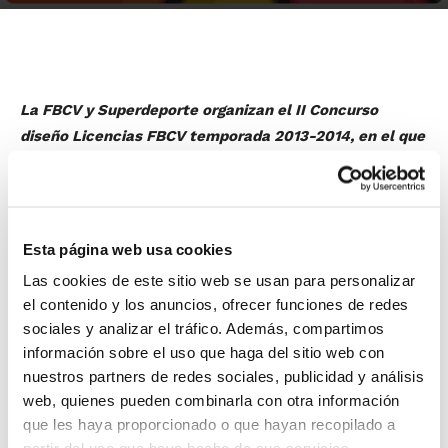
La FBCV y Superdeporte organizan el II Concurso
diseño Licencias FBCV temporada 2013-2014, en el que
podrán participar todos los aficionados al baloncesto.
El objetivo de este concurso es premiar el mejor
diseño recibido, para incorporarlo posteriormente en
las licencias de la temporada 2013-2014 de la
Esta página web usa cookies
Federación de Baloncesto de la Comunidad Valenciana,
Las cookies de este sitio web se usan para personalizar
así como premiar al concursante cuyo trabajo haya
el contenido y los anuncios, ofrecer funciones de redes
sido el más votado en la web de Superdeporte.
sociales y analizar el tráfico. Además, compartimos
información sobre el uso que haga del sitio web con
Si este año te ha gustado el diseño de las licencias
nuestros partners de redes sociales, publicidad y análisis
FBCV, ¿te atreves a intentar que la próxima
web, quienes pueden combinarla con otra información
temporada las licencias lleven tu sello?. Anímate y
que les haya proporcionado o que hayan recopilado a