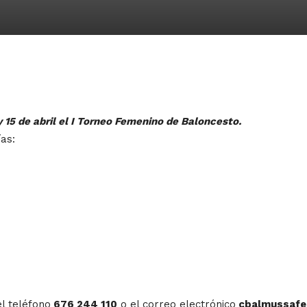
 15 de abril el I Torneo Femenino de Baloncesto.
as:
l teléfono
676 244 110
o el correo electrónico
cbalmussafe