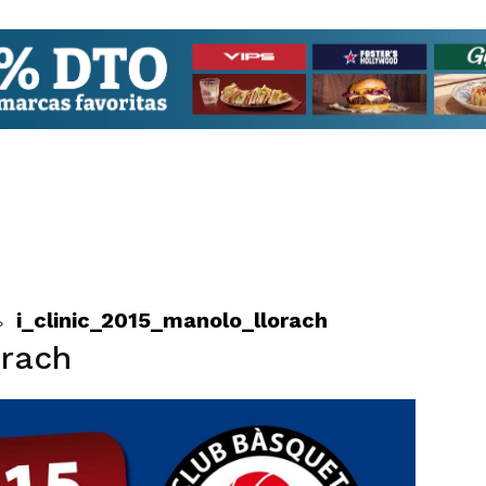
i_clinic_2015_manolo_llorach
orach