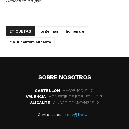
Descanse en paz.
ETIQUETAS
jorge mas
homenaje
c.b. lucentum alicante
SOBRE NOSOTROS
CASTELLON
MAYOR 100 3º 17ª
VALENCIA
MONESTIR DE POBLET 14 1ª 3º
ALICANTE
CIUDAD DE MATANZAS 12
Contáctanos:
fbcv@fbcv.es