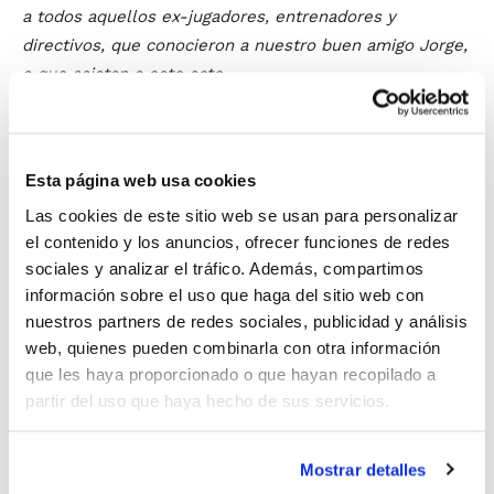
a todos aquellos ex-jugadores, entrenadores y
directivos, que conocieron a nuestro buen amigo Jorge,
a que asistan a este acto.
Jorge Mas se formo en la cantera del C.A. Montemar de
Alicante, jugando en todas sus categorías: Infantil,
Esta página web usa cookies
Juvenil, Junior y Senior. Jugaba de pívot, alternado las
Las cookies de este sitio web se usan para personalizar
posiciones de 4 y de 5. Poseía una gran técnica
el contenido y los anuncios, ofrecer funciones de redes
individual y excepcional tiro para un jugador de su
sociales y analizar el tráfico. Además, compartimos
altura, lo que acompañado de su gran capacidad
información sobre el uso que haga del sitio web con
intimidatoria, hacía que fuera muy conocido en toda la
nuestros partners de redes sociales, publicidad y análisis
provincia de Alicante.
web, quienes pueden combinarla con otra información
que les haya proporcionado o que hayan recopilado a
En 1983 formó parte del equipo Junior del C.A.
partir del uso que haya hecho de sus servicios.
Montemar, que se proclamó campeón provincial, y
llegaron a la final Autonómica. En 1983, 84, y 85 jugó en
Mostrar detalles
2ª Nacional con aquel mítico equipo montemarino de