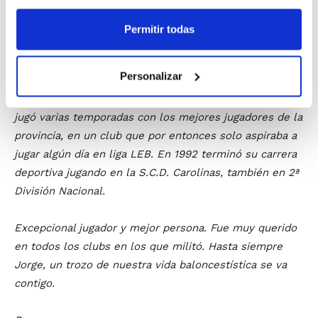
los hermanos Galiano, Paquito, Perry, Chus, Ángel
Zaragoza, Germán, West, etc. En la temporada 1985-86,
Permitir todas
Paco Pastor, presidente del Miguel Hernández Teka
(club de donde surgió el actual C.B. Lucentum), lo fichó
Personalizar
para dar ese salto de calidad en el club, hasta
conseguir el ascenso a 2ª Nacional en el año 1988. Allí
jugó varias temporadas con los mejores jugadores de la
provincia, en un club que por entonces solo aspiraba a
jugar algún día en liga LEB. En 1992 terminó su carrera
deportiva jugando en la S.C.D. Carolinas, también en 2ª
División Nacional.
Excepcional jugador y mejor persona. Fue muy querido
en todos los clubs en los que militó. Hasta siempre
Jorge, un trozo de nuestra vida baloncestística se va
contigo.