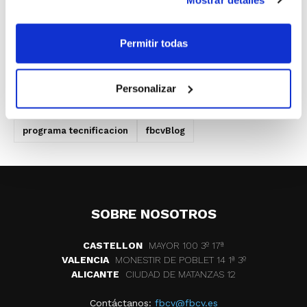
las que la Federación continuará incidiendo tanto
dentro del Programa de Tecnificación como en otros
ámbitos que intervienen directamente en la formación.
Permitir todas
Artículo disponible en
#fbcvBlog
.
Personalizar
ETIQUETAS
articulos
israel sanchis
programa tecnificacion
fbcvBlog
SOBRE NOSOTROS
CASTELLON
MAYOR 100 3º 17ª
VALENCIA
MONESTIR DE POBLET 14 1ª 3º
ALICANTE
CIUDAD DE MATANZAS 12
Contáctanos:
fbcv@fbcv.es