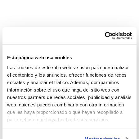
Una vez celebradas todas las Jornadas de Detección
de la temporada 2014/2015, el director deportivo de la
FBCV valora la consolidación que está teniendo el
Programa de Tecnificación en la Comunidad.
Esta página web usa cookies
Israel Sanchis
ha destacado como un dato muy
Las cookies de este sitio web se usan para personalizar
el contenido y los anuncios, ofrecer funciones de redes
positivo la importante afluencia de jugadores/as a
sociales y analizar el tráfico. Además, compartimos
estas Jornadas, así como la implicación de los clubes
información sobre el uso que haga del sitio web con
en esta iniciativa que viene a completar el trabajo
nuestros partners de redes sociales, publicidad y análisis
diario que las entidades llevan a cabo con los jóvenes.
web, quienes pueden combinarla con otra información
que les haya proporcionado o que hayan recopilado a
No obstante, el director deportivo se muestra
partir del uso que haya hecho de sus servicios.
convencido de la necesidad de seguir evolucionando a
todos los niveles, y destaca las líneas de trabajo en
Mostrar detalles