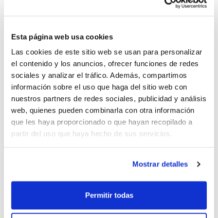
Pero a los seleccionadores se unirán una serie de
técnicos de gran prestigio en nuestro baloncesto
Esta página web usa cookies
que darán un mayor plus de calidad si cabe a la
Las cookies de este sitio web se usan para personalizar
actividad. Así, entrenadores como Isma Cantó, Roberto
el contenido y los anuncios, ofrecer funciones de redes
Hernández, Chechu Mulero o Ángel Fernández tomarán
sociales y analizar el tráfico. Además, compartimos
parte en diversas sesiones técnicas; sin olvidarnos de
información sobre el uso que haga del sitio web con
jugadores y ex-jugadores con una intensa trayectoria
nuestros partners de redes sociales, publicidad y análisis
en el baloncesto español, como es el caso de Nacho
web, quienes pueden combinarla con otra información
Rodilla, Víctor Luengo, Óscar Yebra, Marina Ferragut o
que les haya proporcionado o que hayan recopilado a
María Pina.
partir del uso que haya hecho de sus servicios.
Ésta es tu oportunidad para vivir una semana intensa
Mostrar detalles
entrenando bajo la dirección de algunos de los
mejores profesionales de nuestro baloncesto.
Inscríbete ya.
Permitir todas