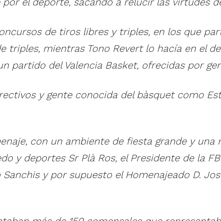
 por el deporte, sacando a relucir las virtudes 
 concursos de tiros libres y triples, en los que p
triples, mientras Tono Revert lo hacía en el de
partido del Valencia Basket, ofrecidas por genti
directivos y gente conocida del bàsquet como Es
aje, con un ambiente de fiesta grande y una me
do y deportes Sr Plà Ros, el Presidente de la FB
 Sanchis y por supuesto el Homenajeado D. José
ntaban más de 150 comensales que representaba