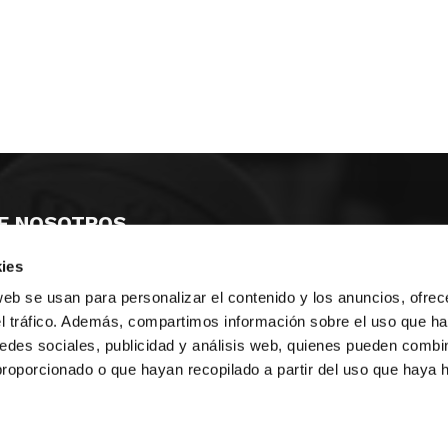
E NOSOTROS
ies
LLON
MAYOR 100 3º 17ª
IA
MONESTIR DE POBLET 14 1ª 3º
web se usan para personalizar el contenido y los anuncios, ofrec
TE
CIUDAD DE MATANZAS 12
el tráfico. Además, compartimos información sobre el uso que ha
edes sociales, publicidad y análisis web, quienes pueden combin
anos:
fbcv@fbcv.es
proporcionado o que hayan recopilado a partir del uso que haya
ivo de noticias
|
Política de privacidad