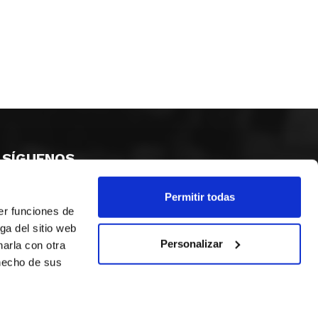
SÍGUENOS
Permitir todas
er funciones de
ga del sitio web
Personalizar
arla con otra
 hecho de sus