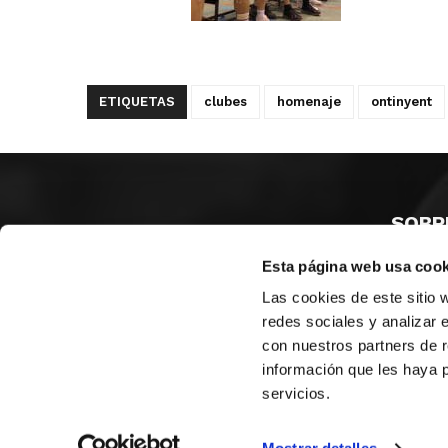
ETIQUETAS
clubes
homenaje
ontinyent
SOBR
Esta página web usa cook
CASTE
VALENC
Las cookies de este sitio 
ALICAN
redes sociales y analizar 
con nuestros partners de r
Contáct
información que les haya 
servicios.
© FEDERACIÓN BALONCESTO COMUNIDAD VALENCIANA
|
Arch