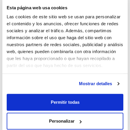
COMPLETO
Esta página web usa cookies
Las cookies de este sitio web se usan para personalizar
XXVI Curso de Entrenador FBCV –
el contenido y los anuncios, ofrecer funciones de redes
Alicante (clase martes y jueves)
sociales y analizar el tráfico. Además, compartimos
información sobre el uso que haga del sitio web con
XXVII Curso de Entrenador FBCV –
nuestros partners de redes sociales, publicidad y análisis
Castellón (clase sábado)
web, quienes pueden combinarla con otra información
que les haya proporcionado o que hayan recopilado a
XXVIII Curso de Entrenador FBCV –
partir del uso que haya hecho de sus servicios.
Valencia (clase martes y jueves)
Mostrar detalles
NIVEL 2
Permitir todas
Inicio marzo 2015. Formato intensivo
Personalizar