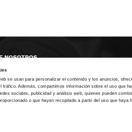
E NOSOTROS
ies
LLON
MAYOR 100 3º 17ª
IA
MONESTIR DE POBLET 14 1ª 3º
web se usan para personalizar el contenido y los anuncios, ofrec
TE
CIUDAD DE MATANZAS 12
el tráfico. Además, compartimos información sobre el uso que ha
edes sociales, publicidad y análisis web, quienes pueden combin
anos:
fbcv@fbcv.es
proporcionado o que hayan recopilado a partir del uso que haya
ivo de noticias
|
Política de privacidad