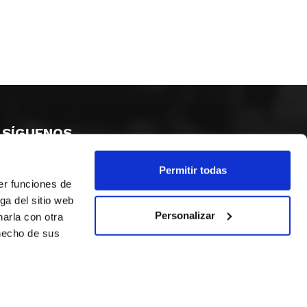
SÍGUENOS
Permitir todas
er funciones de
ga del sitio web
Personalizar
arla con otra
 hecho de sus