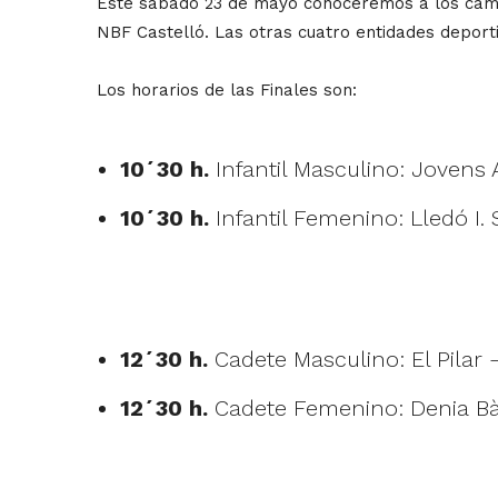
Este sábado 23 de mayo conoceremos a los c
NBF Castelló. Las otras cuatro entidades deporti
Los horarios de las Finales son:
10´30 h.
Infantil Masculino: Jovens
10´30 h.
Infantil Femenino: Lledó I
12´30 h.
Cadete Masculino: El Pilar 
12´30 h.
Cadete Femenino: Denia Bà