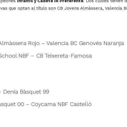
ampeones
Infantil y Cadete IR Preferente
. Dos clubes tienen 
vas que optan al título son CB Jovens Almàssera, Valencia Bas
 Almàssera Rojo – Valencia BC Genovés Naranja
. School NBF – CB Teixereta-Famosa
– Denia Bàsquet 99
squet 00 – Coycama NBF Castelló