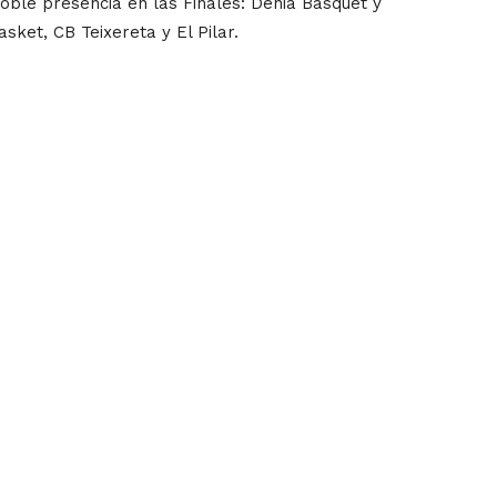
doble presencia en las Finales: Denia Bàsquet y
ket, CB Teixereta y El Pilar.