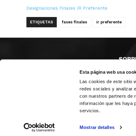
Designaciones Finales IR Preferente
ETIQUETAS
fases finales
ir preferente
SOBR
Esta página web usa cook
CASTE
VALENC
Las cookies de este sitio 
ALICAN
redes sociales y analizar 
con nuestros partners de r
Contáct
información que les haya 
servicios.
© FEDERACIÓN BALONCESTO COMUNIDAD VALENCIANA
|
Arch
Mostrar detalles