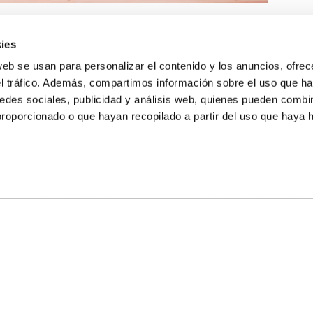
ies
web se usan para personalizar el contenido y los anuncios, ofrec
el tráfico. Además, compartimos información sobre el uso que ha
edes sociales, publicidad y análisis web, quienes pueden combin
proporcionado o que hayan recopilado a partir del uso que haya
E NOSOTROS
LLON
MAYOR 100 3º 17ª
IA
MONESTIR DE POBLET 14 1ª 3º
TE
CIUDAD DE MATANZAS 12
anos:
fbcv@fbcv.es