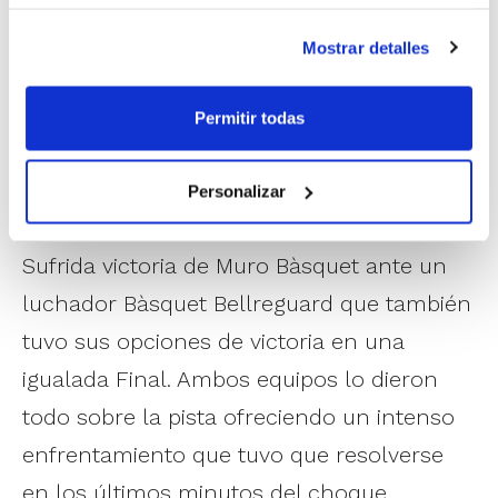
finales con buenas acciones ofensivas que
les llevaban a rozar el centenar de puntos
Mostrar detalles
anotados.
Permitir todas
Cadete Masculino 2ª Zonal
Bàsquet Bellreguard
49
–
57
Muro Bàsquet
Personalizar
MVP: Blai Martí (Muro Bàsquet)
Sufrida victoria de Muro Bàsquet ante un
luchador Bàsquet Bellreguard que también
tuvo sus opciones de victoria en una
igualada Final. Ambos equipos lo dieron
todo sobre la pista ofreciendo un intenso
enfrentamiento que tuvo que resolverse
en los últimos minutos del choque.