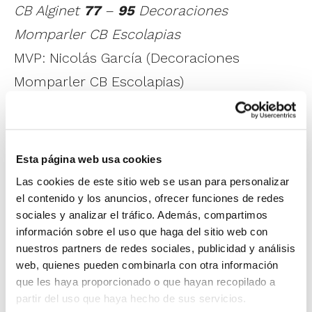
CB Alginet
77
–
95
Decoraciones
Momparler CB Escolapias
MVP: Nicolás García (Decoraciones
Momparler CB Escolapias)
Tras un inicio con numerosas alternancias
en el marcador, la composición de los
quintetos iba a otorgar las primeras
Esta página web usa cookies
ventajas. Así, el tercer periodo era
Las cookies de este sitio web se usan para personalizar
claramente para Alginet, pero en el cuarto
el contenido y los anuncios, ofrecer funciones de redes
sociales y analizar el tráfico. Además, compartimos
remontaba con fuerza Escolapias y las
información sobre el uso que haga del sitio web con
fuerzas se equilibraban de nuevo. No
nuestros partners de redes sociales, publicidad y análisis
web, quienes pueden combinarla con otra información
obstante, los colegiales iban a replicar ese
que les haya proporcionado o que hayan recopilado a
empuje en el sexto cuarto y en los minutos
partir del uso que haya hecho de sus servicios.