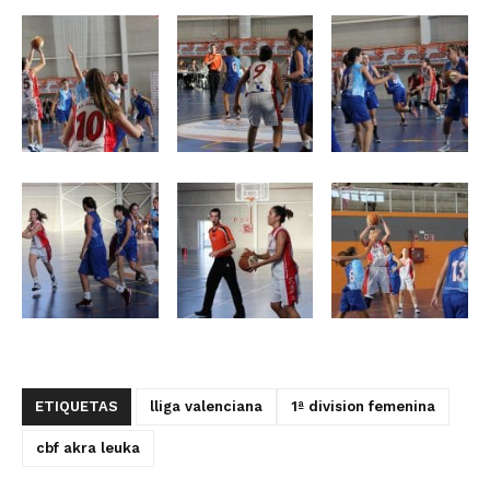
ETIQUETAS
lliga valenciana
1ª division femenina
cbf akra leuka