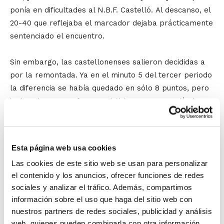
ponía en dificultades al N.B.F. Castelló. Al descanso, el
20-40 que reflejaba el marcador dejaba prácticamente
sentenciado el encuentro.
Sin embargo, las castellonenses salieron decididas a
por la remontada. Ya en el minuto 5 del tercer periodo
la diferencia se había quedado en sólo 8 puntos, pero
incluso lograron afrontar el último cuarto poniéndose
por delante en el marcador (48-47). Tras consumar
una remontada de 20 puntos, el partido volvía a
empezar, con la diferencia de que sólo quedaban por
Esta página web usa cookies
disputar 10 minutos. Y en esos 10 minutos, las
Las cookies de este sitio web se usan para personalizar
alicantinas volvieron a despertar y fueron de nuevo
el contenido y los anuncios, ofrecer funciones de redes
mejores sobre la pista.
sociales y analizar el tráfico. Además, compartimos
información sobre el uso que haga del sitio web con
El Meliá Alicante-Akra Leuka consigue así su segundo
nuestros partners de redes sociales, publicidad y análisis
título de Lliga Valenciana y además de manera
web, quienes pueden combinarla con otra información