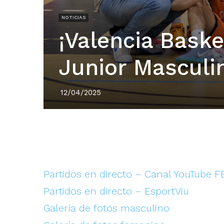
NOTICIAS
¡Valencia Bask
Junior Masculi
12/04/2025
Partidos en directo – Canal YouTube 
Partidos en directo – EsportViu
Galería de fotos masculino