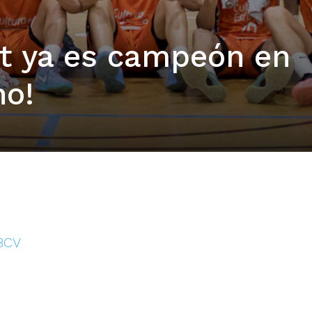
et ya es campeón en
no!
FBCV