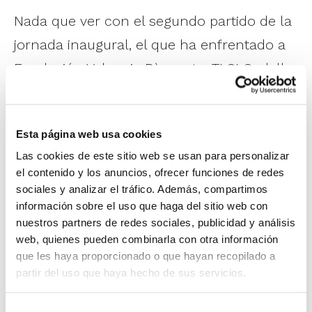
Nada que ver con el segundo partido de la
jornada inaugural, el que ha enfrentado a
Fundación Valencia Bàsquet y TLSI Godella.
Un gran encuentro el que han ofrecido los
dos equipos, haciendo vibrar a sus
Esta página web usa cookies
respectivas aficiones. Sólo las últimas
Las cookies de este sitio web se usan para personalizar
posesiones rompían la enorme igualdad
el contenido y los anuncios, ofrecer funciones de redes
con la que había transcurrido el choque
sociales y analizar el tráfico. Además, compartimos
información sobre el uso que haga del sitio web con
en todo momento, finalizándose con
nuestros partners de redes sociales, publicidad y análisis
triunfo de Fundación Valencia Bàsquet por
web, quienes pueden combinarla con otra información
69-62.
que les haya proporcionado o que hayan recopilado a
partir del uso que haya hecho de sus servicios.
La
Fase Final Infantil Femenino IR