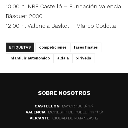
10:00 h. NBF Castelló – Fundación Valencia
Bàsquet 2000
12:00 h. Valencia Basket – Miarco Godella
ETIQUETAS
competiciones
fases finales
infantil ir autonomico
aldaia
xirivella
SOBRE NOSOTROS
CASTELLON
MAYOR 100 3º 17ª
VALENCIA
MONESTIR DE POBLET 14 1ª 3º
ALICANTE
CIUDAD DE MATANZAS 12