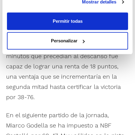
Mostrar detalles
Autonómico
que se celebra en Aldaia
también ha dado un claro ganador en el
Permitir todas
primer partido. Y eso que el Valencia Basket
tuvo un flojo arranque y le costó encontrar
Personalizar
su sitio en la pista. Sin embargo, en los 10
minutos que precedían al descanso fue
capaz de lograr una renta de 18 puntos,
una ventaja que se incrementaría en la
segunda mitad hasta certificar la victoria
por 38-76.
En el siguiente partido de la jornada,
Miarco Godella se ha impuesto a NBF