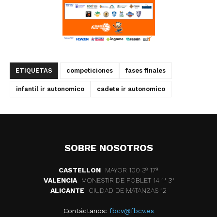
ETIQUETAS
competiciones
fases finales
infantil ir autonomico
cadete ir autonomico
SOBRE NOSOTROS
CASTELLON
MAYOR 100 3º 17ª
VALENCIA
MONESTIR DE POBLET 14 1ª 3º
ALICANTE
CIUDAD DE MATANZAS 12
Contáctanos:
fbcv@fbcv.es