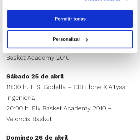
Calendario Cadete Masculino
Permitir todas
Viernes 24 de abril
18:00 h. TLSI Godella – Valencia Basket
Personalizar
20:00 h. CBI Elche X Aitysa Ingeniería – Elx
Basket Academy 2010
Sábado 25 de abril
18:00 h. TLSI Godella – CBI Elche X Aitysa
Ingeniería
20:00 h. Elx Basket Academy 2010 –
Valencia Basket
Domingo 26 de abril