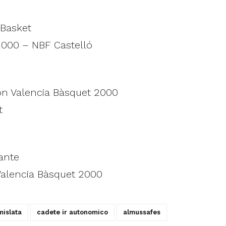
 Basket
2000 – NBF Castelló
ón Valencia Bàsquet 2000
t
ante
Valencia Bàsquet 2000
mislata
cadete ir autonomico
almussafes