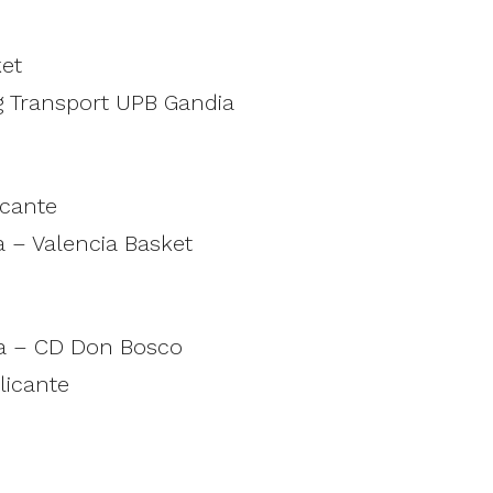
et
g Transport UPB Gandia
icante
a – Valencia Basket
ia – CD Don Bosco
licante