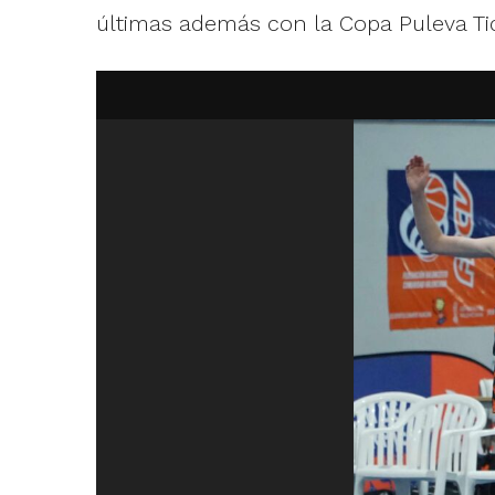
últimas además con la Copa Puleva Tido