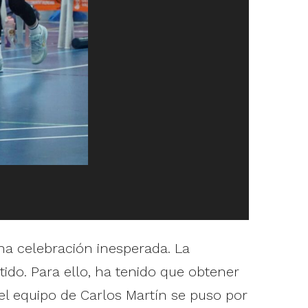
a celebración inesperada. La
do. Para ello, ha tenido que obtener
el equipo de Carlos Martín se puso por