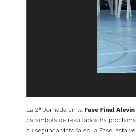
La 2ª Jornada en la
Fase Final Aleví
carambola de resultados ha proclamado
su segunda victoria en la Fase, esta 