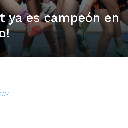
et ya es campeón en
o!
FBCV