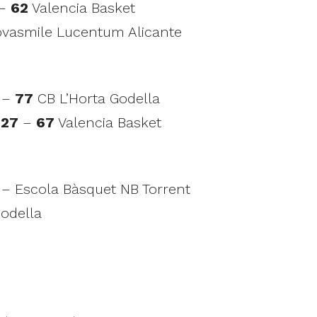
–
62
Valencia Basket
vasmile Lucentum Alicante
–
77
CB L’Horta Godella
e
27
–
67
Valencia Basket
 – Escola Bàsquet NB Torrent
Godella