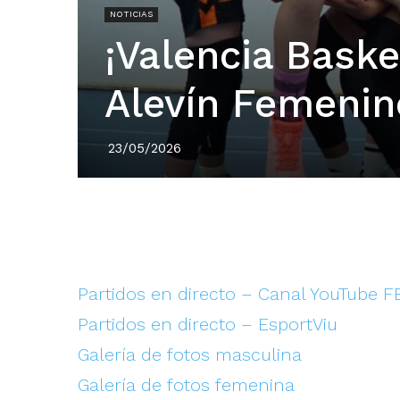
NOTICIAS
¡Valencia Bask
Alevín Femenin
23/05/2026
Partidos en directo – Canal YouTube 
Partidos en directo – EsportViu
Galería de fotos masculina
Galería de fotos femenina