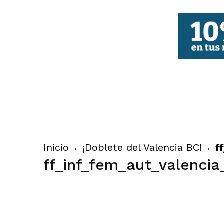
FBCV
Inicio
¡Doblete del Valencia BC!
f
ff_inf_fem_aut_valenci