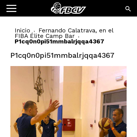
Inicio
Fernando Calatrava, en el
FIBA Élite Camp Bar
P1cq0n0pi51mmbalrjqqa4367
P1cq0n0pi51mmbalrjqqa4367