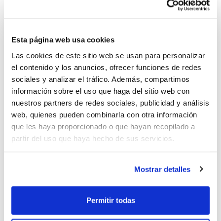
Fernando Calatrava
volverá a vivir un evento en el que
ya estuvo presente la pasada campaña, en la edición
Esta página web usa cookies
de Málaga 2014, consolidándose poco a poco como
Las cookies de este sitio web se usan para personalizar
uno de los árbitros más importantes de la máxima
el contenido y los anuncios, ofrecer funciones de redes
categoría del baloncesto español.
sociales y analizar el tráfico. Además, compartimos
información sobre el uso que haga del sitio web con
Los 12 árbitros designados son:
nuestros partners de redes sociales, publicidad y análisis
web, quienes pueden combinarla con otra información
que les haya proporcionado o que hayan recopilado a
Juan Carlos Arteaga
partir del uso que haya hecho de sus servicios.
Fernando Calatrava
Mostrar detalles
Antonio Conde
Permitir todas
Carlos Cortés