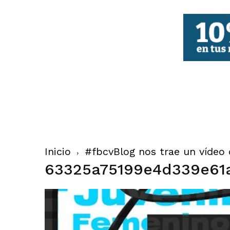
FBCV
Inicio
#fbcvBlog nos trae un vídeo 
63325a75199e4d339e61