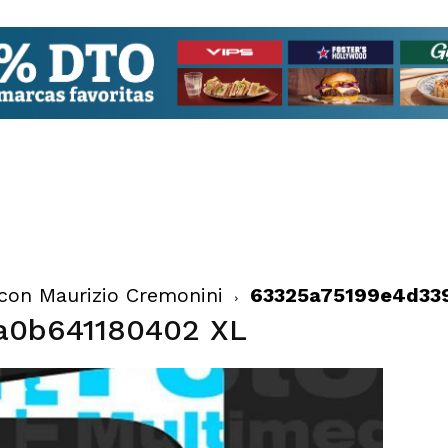
con Maurizio Cremonini
63325a75199e4d33
a0b641180402 XL