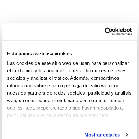
#fbcvBlog aborda en un nuevo artículo el vínculo entre
las empresas y los clubes, una colaboración que podría
verse aumentada en los próximos años con la
Esta página web usa cookies
creciente importancia de la Responsabilidad Social
Corporativa (RSC) en la actividad empresarial.
Las cookies de este sitio web se usan para personalizar
el contenido y los anuncios, ofrecer funciones de redes
En el artículo se cuenta con la participación de tres de
sociales y analizar el tráfico. Además, compartimos
los clubes de la Comunidad que han contado
información sobre el uso que haga del sitio web con
tradicionalmente con la ayuda de espónsors:
Club
nuestros partners de redes sociales, publicidad y análisis
Baloncesto La Vila
,
L'Alcora Bàsquet Club
y
Club
web, quienes pueden combinarla con otra información
Baloncesto Alginet
.
que les haya proporcionado o que hayan recopilado a
partir del uso que haya hecho de sus servicios.
En esta nueva entrada en el Blog de la FBCV, las
entidades aportan su experiencia durante las últimas
Mostrar detalles
temporadas al tiempo que se proyecta la posición