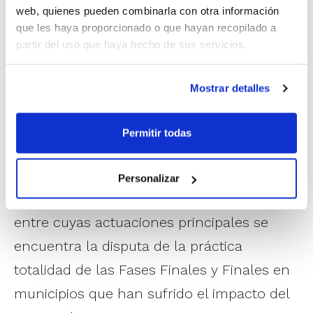
web, quienes pueden combinarla con otra información
que les haya proporcionado o que hayan recopilado a
partir del uso que haya hecho de sus servicios.
Alginet, que ya albergó en mayo la Fase
Final Alevín IR Autonómico, será también la
Mostrar detalles
sede de estas finales dentro de
El Bàsquet
Està Ací
, la iniciativa de la FBCV para que el
Permitir todas
baloncesto de la Comunitat Valenciana se
convierta en un símbolo de solidaridad y
Personalizar
apoyo hacia los afectados por la DANA, y
entre cuyas actuaciones principales se
encuentra la disputa de la práctica
totalidad de las Fases Finales y Finales en
municipios que han sufrido el impacto del