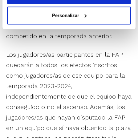
Cualquier entidad podrá inscribir equipos
en la FAP
y optar a una plaza de ascenso
Personalizar
independientemente de donde haya
competido en la temporada anterior.
Los jugadores/as participantes en la FAP
quedarán a todos los efectos inscritos
como jugadores/as de ese equipo para la
temporada 2023-2024,
independientemente de que el equipo haya
conseguido o no el ascenso. Además, los
jugadores/as que hayan disputado la FAP
en un equipo que sí haya obtenido la plaza