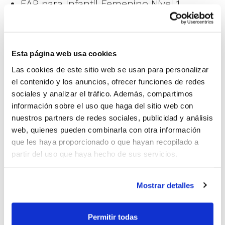
FAP para Infantil Femenino Nivel 1
FAP para Infantil Femenino Nivel 2
FAP para Alevín Masculino Nivel 1
Esta página web usa cookies
FAP para Alevín Masculino Nivel 2
Las cookies de este sitio web se usan para personalizar
el contenido y los anuncios, ofrecer funciones de redes
FAP para Alevín Masculino Nivel 3
sociales y analizar el tráfico. Además, compartimos
información sobre el uso que haga del sitio web con
FAP para Alevín Femenino Nivel 1
nuestros partners de redes sociales, publicidad y análisis
web, quienes pueden combinarla con otra información
FAP para Alevín Femenino Nivel 2
que les haya proporcionado o que hayan recopilado a
partir del uso que haya hecho de sus servicios.
FAP para Benjamín Mixto Nivel 1
FAP para Benjamín Mixto Nivel 2
Mostrar detalles
FAP para Benjamín Femenino Nivel 1
Permitir todas