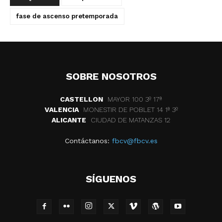
fase de ascenso pretemporada
SOBRE NOSOTROS
CASTELLON
MAYOR 100 3º 17ª
VALENCIA
MONESTIR DE POBLET 14 1ª 3º
ALICANTE
CIUDAD DE MATANZAS 12
Contáctanos:
fbcv@fbcv.es
SÍGUENOS