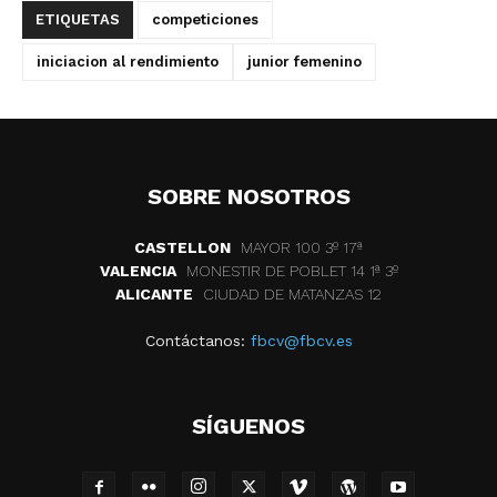
ETIQUETAS
competiciones
iniciacion al rendimiento
junior femenino
SOBRE NOSOTROS
CASTELLON
MAYOR 100 3º 17ª
VALENCIA
MONESTIR DE POBLET 14 1ª 3º
ALICANTE
CIUDAD DE MATANZAS 12
Contáctanos:
fbcv@fbcv.es
SÍGUENOS