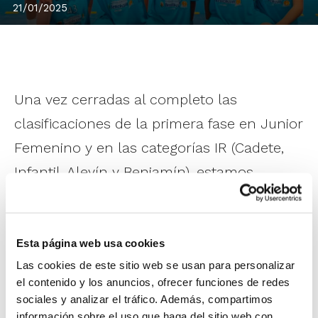
21/01/2025
Una vez cerradas al completo las
clasificaciones de la primera fase en Junior
Femenino y en las categorías IR (Cadete,
Infantil, Alevín y Benjamín), estamos
trabajando en la
Fase Campeonatos
.
En primer lugar se realiza la asignación de
Esta página web usa cookies
equipos a cada Campeonato, teniendo en
Las cookies de este sitio web se usan para personalizar
el contenido y los anuncios, ofrecer funciones de redes
cuenta los criterios de clasificación
sociales y analizar el tráfico. Además, compartimos
establecidos en los sistemas de
información sobre el uso que haga del sitio web con