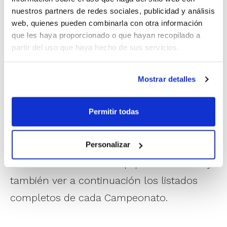
competición y calculando los coeficientes
nuestros partners de redes sociales, publicidad y análisis
web, quienes pueden combinarla con otra información
para ser utilizados si es necesario en caso
que les haya proporcionado o que hayan recopilado a
de empate. Posteriormente, se llevará a
partir del uso que haya hecho de sus servicios.
cabo la distribución de grupos; y por
Mostrar detalles
último, se publicarán los calendarios de
competición de esta segunda fase.
Permitir todas
A través del siguiente apartado
tienes
disponible la información. Puedes
Personalizar
seleccionar todos los equipos de tu Club y
también ver a continuación los listados
completos de cada Campeonato.