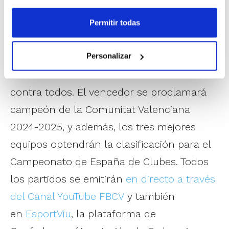
Fases Finales y Finales en municipios que
Permitir todas
han sufrido el impacto del temporal.
Los cuatro equipos de cada Fase Final se
Personalizar
medirán entre sí en un formato de todos
contra todos. El vencedor se proclamará
campeón de la Comunitat Valenciana
2024-2025, y además, los tres mejores
equipos obtendrán la clasificación para el
Campeonato de España de Clubes. Todos
los partidos se emitirán
en directo a través
del Canal YouTube FBCV
y también
en
EsportViu
, la plataforma de