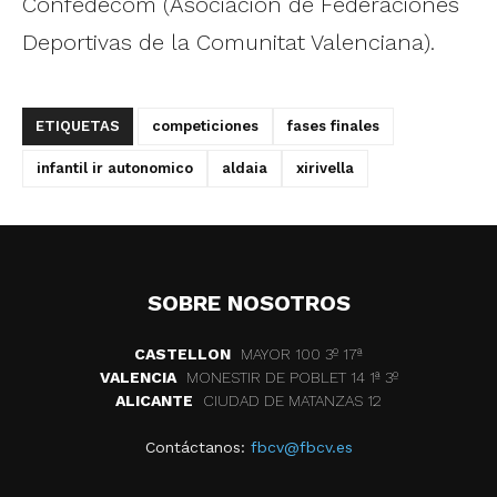
Confedecom (Asociación de Federaciones
Deportivas de la Comunitat Valenciana).
ETIQUETAS
competiciones
fases finales
infantil ir autonomico
aldaia
xirivella
SOBRE NOSOTROS
CASTELLON
MAYOR 100 3º 17ª
VALENCIA
MONESTIR DE POBLET 14 1ª 3º
ALICANTE
CIUDAD DE MATANZAS 12
Contáctanos:
fbcv@fbcv.es