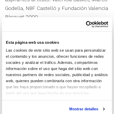
Godella, NBF Castelló y Fundación Valencia
Bàsquet 2000.
Xirivella
será la sede de la competición
masculina y
Aldaia
la sede de la
Esta página web usa cookies
competición femenina, todo ello dentro
Las cookies de este sitio web se usan para personalizar
el contenido y los anuncios, ofrecer funciones de redes
de
El Bàsquet Està Ací
, la iniciativa de la
sociales y analizar el tráfico. Además, compartimos
FBCV para que el baloncesto de la
información sobre el uso que haga del sitio web con
Comunitat Valenciana se convierta en un
nuestros partners de redes sociales, publicidad y análisis
web, quienes pueden combinarla con otra información
símbolo de solidaridad y apoyo hacia los
que les haya proporcionado o que hayan recopilado a
afectados por la DANA, y entre cuyas
partir del uso que haya hecho de sus servicios.
actuaciones principales se encuentra la
Mostrar detalles
disputa de la práctica totalidad de las