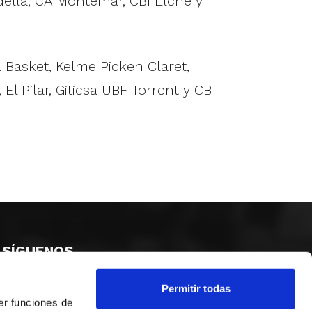
della, CA Montemar, CBI Elche y
Basket, Kelme Picken Claret,
l Pilar, Giticsa UBF Torrent y CB
SÍGUENOS
Permitir todas
er funciones de