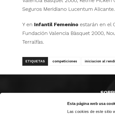
Valencia Bàsquet 2000, Kelme Picken Cl
Seguros Meridiano Lucentum Alicante.
Y en
Infantil Femenino
estarán en el 
Fundación Valencia Bàsquet 2000, Nou B
Terralfàs.
ETIQUETAS
competiciones
iniciacion al rend
SOBR
Esta página web usa cook
CASTE
VALENC
Las cookies de este sitio 