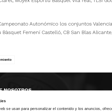
aret, Moyex Esportiu Bàsquet Vila real, TLSI Go
Campeonato Autonómico los conjuntos Valencia 
àsquet Femení Castelló, CB San Blas Alicante, E
imiento
E NOSOTROS
ies
LLON
MAYOR 100 3º 17ª
IA
MONESTIR DE POBLET 14 1ª 3º
web se usan para personalizar el contenido y los anuncios, ofrec