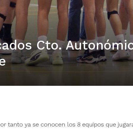
icados Cto. Autonómi
e
 por tanto ya se conocen los 8 equipos que juga