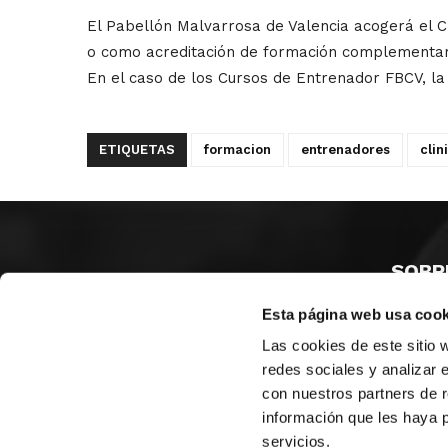
El Pabellón Malvarrosa de Valencia acogerá el Cl
o como acreditación de formación complementar
En el caso de los Cursos de Entrenador FBCV, la 
ETIQUETAS
formacion
entrenadores
clin
SOBR
Esta página web usa cook
CASTE
VALENC
Las cookies de este sitio 
ALICAN
redes sociales y analizar 
con nuestros partners de r
Contáct
información que les haya 
servicios.