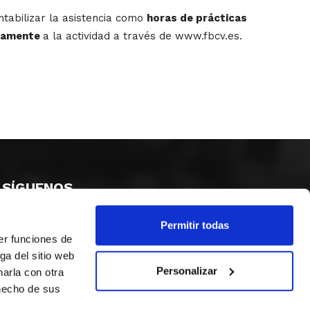
ntabilizar la asistencia como
horas de prácticas
viamente
a la actividad a través de www.fbcv.es.
SÍGUENOS
Permitir todas
er funciones de
ga del sitio web
Personalizar
arla con otra
 hecho de sus