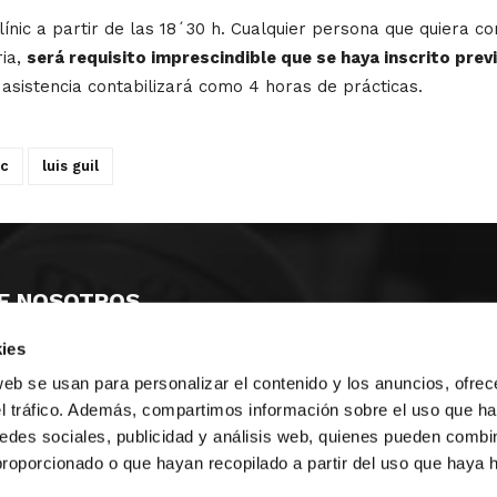
ínic a partir de las 18´30 h. Cualquier persona que quiera co
ia,
será requisito imprescindible que se haya inscrito pre
asistencia contabilizará como 4 horas de prácticas.
ic
luis guil
E NOSOTROS
ies
LLON
MAYOR 100 3º 17ª
IA
MONESTIR DE POBLET 14 1ª 3º
web se usan para personalizar el contenido y los anuncios, ofrec
TE
CIUDAD DE MATANZAS 12
el tráfico. Además, compartimos información sobre el uso que ha
edes sociales, publicidad y análisis web, quienes pueden combin
anos:
fbcv@fbcv.es
proporcionado o que hayan recopilado a partir del uso que haya