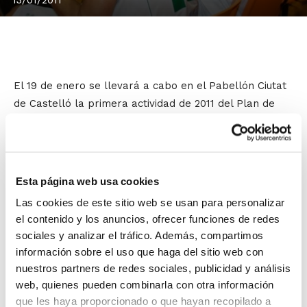
El 19 de enero se llevará a cabo en el Pabellón Ciutat
de Castelló la primera actividad de 2011 del Plan de
Formación Continua para entrenadores de la FBCV.
Bajo el innovador formato de
Entrenando con
…, el
técnico del AB Castelló de Liga EBA,
Antonio Ten
,
Esta página web usa cookies
abordará diversos contenidos técnicos y tácticos del
Las cookies de este sitio web se usan para personalizar
baloncesto, mostrando su metodología de trabajo a
el contenido y los anuncios, ofrecer funciones de redes
todos los entrenadores asistentes. En concreto,
sociales y analizar el tráfico. Además, compartimos
Antonio Ten trabajará con vistas al partido del fin de
información sobre el uso que haga del sitio web con
semana del AB Castelló,
introduciendo ya algunas
nuestros partners de redes sociales, publicidad y análisis
pinceladas de cómo hemos de afrontar el partido, de
web, quienes pueden combinarla con otra información
qué pautas debemos seguir, pero sin olvidarnos de
que les haya proporcionado o que hayan recopilado a