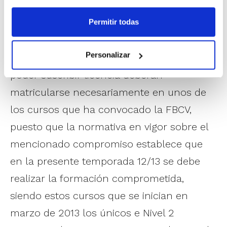
Permitir todas
Por otra parte, todas aquellas personas
que hayan adquirido este año el
Personalizar
compromiso de realización del Curso para
poder suscribir licencia deberán
matricularse necesariamente en unos de
los cursos que ha convocado la FBCV,
puesto que la normativa en vigor sobre el
mencionado compromiso establece que
en la presente temporada 12/13 se debe
realizar la formación comprometida,
siendo estos cursos que se inician en
marzo de 2013 los únicos e Nivel 2