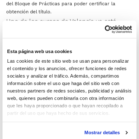
del Bloque de Prácticas para poder certificar la
obtención del título.
Uno de los cursos de Valencia ya está
completo, pero todavía hay plazas libres
en el otro curso de Valencia y también en
Esta página web usa cookies
el de Alicante. Los tres cursos convocados
Las cookies de este sitio web se usan para personalizar
son:
el contenido y los anuncios, ofrecer funciones de redes
sociales y analizar el tráfico. Además, compartimos
IV Curso de Entrenador Nivel 2 –
información sobre el uso que haga del sitio web con
nuestros partners de redes sociales, publicidad y análisis
Valencia.
web, quienes pueden combinarla con otra información
V Curso de Entrenador Nivel 2 –
que les haya proporcionado o que hayan recopilado a
Alicante.
partir del uso que haya hecho de sus servicios.
VI Curso de Entrenador Nivel 2 –
Mostrar detalles
Valencia.