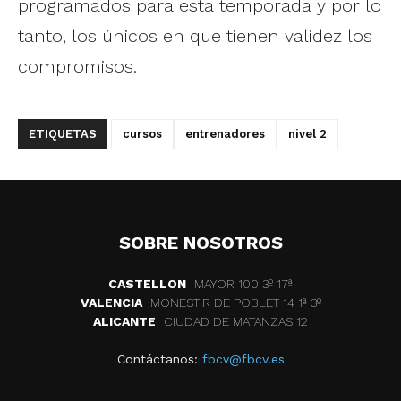
programados para esta temporada y por lo
tanto, los únicos en que tienen validez los
compromisos.
ETIQUETAS
cursos
entrenadores
nivel 2
SOBRE NOSOTROS
CASTELLON
MAYOR 100 3º 17ª
VALENCIA
MONESTIR DE POBLET 14 1ª 3º
ALICANTE
CIUDAD DE MATANZAS 12
Contáctanos:
fbcv@fbcv.es