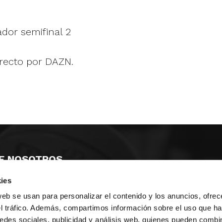
ador semifinal 2
irecto por DAZN.
E NOSOTROS
ies
LLON
MAYOR 100 3º 17ª
IA
MONESTIR DE POBLET 14 1ª 3º
web se usan para personalizar el contenido y los anuncios, ofrec
TE
CIUDAD DE MATANZAS 12
el tráfico. Además, compartimos información sobre el uso que ha
edes sociales, publicidad y análisis web, quienes pueden combin