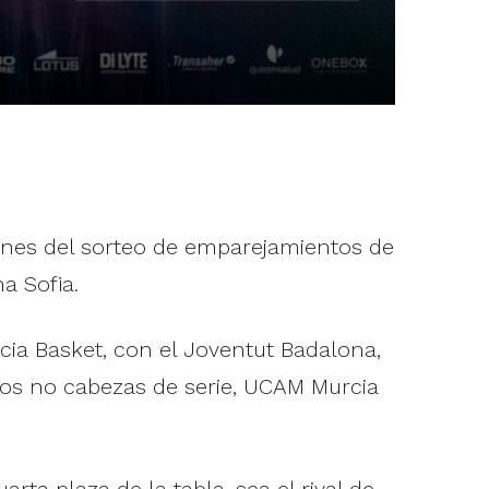
unes del sorteo de emparejamientos de
a Sofia.
ncia Basket, con el Joventut Badalona,
los no cabezas de serie, UCAM Murcia
ta plaza de la tabla, sea el rival de