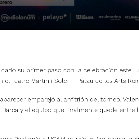
dado su primer paso con la celebración este l
 el Teatre Martin i Soler – Palau de les Arts Rein
 aparecer emparejó al anfitrión del torneo, Vale
Barça y el equipo que finalmente quede entre 
sner Baskonia o UCAM Murcia, quien ocupe la cuar